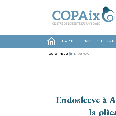
LE CENTRE
SURPOIDS ET OBÉSITÉ
Les techniques
Endosleeve
Endosleeve à A
la pli