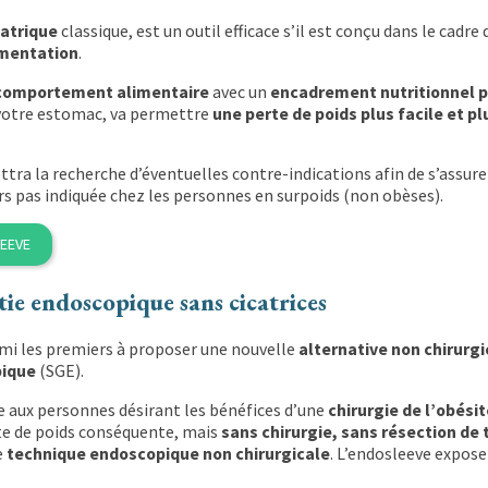
iatrique
classique, est un outil efficace s’il est conçu dans le cadre
imentation
.
e comportement alimentaire
avec un
encadrement nutritionnel 
votre estomac, va permettre
une perte de poids plus facile et p
ra la recherche d’éventuelles contre-indications afin de s’assure
urs pas indiquée chez les personnes en surpoids (non obèses).
LEEVE
tie endoscopique sans cicatrices
i les premiers à proposer une nouvelle
alternative non chirurg
pique
(SGE).
 aux personnes désirant les bénéfices d’une
chirurgie de l’obésit
rte de poids conséquente, mais
sans chirurgie, sans résection de t
e
technique endoscopique non chirurgicale
. L’endosleeve expose 