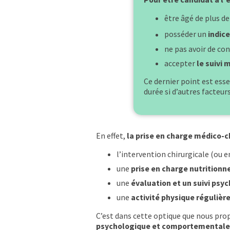
être âgé de plus de
posséder un
indic
ne pas avoir de con
accepter
le suivi 
Ce dernier point est esse
durée si d’autres facteur
En effet,
la prise en charge médico-ch
l’intervention chirurgicale (ou 
une
prise en charge nutritionn
une
évaluation et un suivi psy
une
activité physique régulièr
C’est dans cette optique que nous pr
psychologique et comportementale