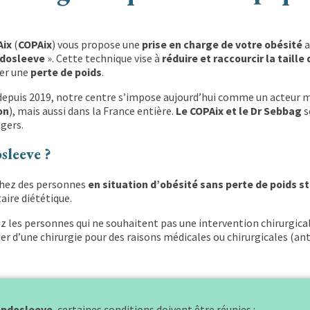
Aix
(
COPAix
) vous propose une
prise en charge de votre obésité
a
ndosleeve
». Cette technique vise à
réduire et raccourcir la taill
ser une
perte de poids
.
 depuis 2019, notre centre s’impose aujourd’hui comme un acteur m
on
), mais aussi dans la France entière.
Le COPAix et le Dr Sebbag
s
gers.
sleeve ?
chez des personnes
en situation d’obésité sans perte de poids st
aire diététique.
z les personnes qui ne souhaitent pas une intervention chirurgica
er d’une chirurgie pour des raisons médicales ou chirurgicales (a
’endosleeve
, certaines conditions doivent être réunies :