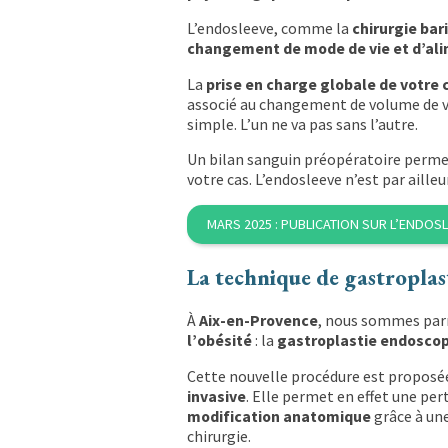
L’endosleeve, comme la
chirurgie bar
changement de mode de vie et d’al
La
prise en charge globale de votr
associé au changement de volume de 
simple. L’un ne va pas sans l’autre.
Un bilan sanguin préopératoire permett
votre cas. L’endosleeve n’est par aille
MARS 2025 : PUBLICATION SUR L’ENDOS
La technique de gastroplas
À
Aix-en-Provence
, nous sommes parm
l’obésité
: la
gastroplastie endosco
Cette nouvelle procédure est proposée
invasive
. Elle permet en effet une pe
modification anatomique
grâce à un
chirurgie.