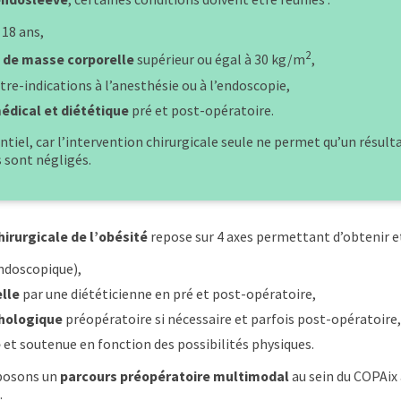
 18 ans,
2
e de masse corporelle
supérieur ou égal à 30 kg/m
,
tre-indications à l’anesthésie ou à l’endoscopie,
médical et diététique
pré et post-opératoire.
ntiel, car l’intervention chirurgicale seule ne permet qu’un résul
s sont négligés.
irurgicale de l’obésité
repose sur 4 axes permettant d’obtenir et
endoscopique),
elle
par une diététicienne en pré et post-opératoire,
chologique
préopératoire si nécessaire et parfois post-opératoire,
e
et soutenue en fonction des possibilités physiques.
oposons un
parcours préopératoire multimodal
au sein du COPAix
.