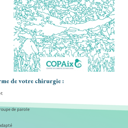
erme de votre chirurgie :
et
groupe de parole
adapté