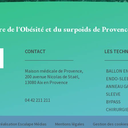
e de l'Obésité et du surpoids de Proven
CONTACT
LES TECHN
Maison médicale de Provence,
BALLON E
200 avenue Nicolas de Staël,
ENDO-SLE
13080 Aix en Provence
ANNEAU G
SLEEVE
04 42 211 211
BYPASS
CHIRURGIE
Réalisation Esculape Médias
Mentions légales
Gestion des cookie